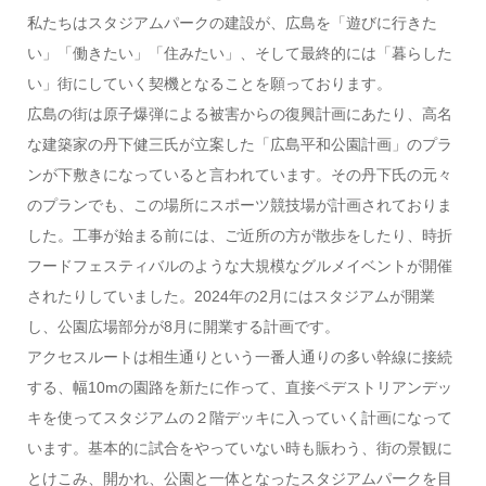
私たちはスタジアムパークの建設が、広島を「遊びに行きた
い」「働きたい」「住みたい」、そして最終的には「暮らした
い」街にしていく契機となることを願っております。
広島の街は原子爆弾による被害からの復興計画にあたり、高名
な建築家の丹下健三氏が立案した「広島平和公園計画」のプラ
ンが下敷きになっていると言われています。その丹下氏の元々
のプランでも、この場所にスポーツ競技場が計画されておりま
した。工事が始まる前には、ご近所の方が散歩をしたり、時折
フードフェスティバルのような大規模なグルメイベントが開催
されたりしていました。2024年の2月にはスタジアムが開業
し、公園広場部分が8月に開業する計画です。
アクセスルートは相生通りという一番人通りの多い幹線に接続
する、幅10mの園路を新たに作って、直接ペデストリアンデッ
キを使ってスタジアムの２階デッキに入っていく計画になって
います。基本的に試合をやっていない時も賑わう、街の景観に
とけこみ、開かれ、公園と一体となったスタジアムパークを目