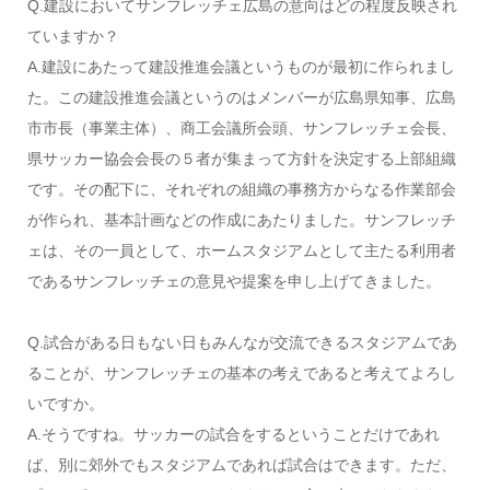
Q.建設においてサンフレッチェ広島の意向はどの程度反映され
ていますか？
A.建設にあたって建設推進会議というものが最初に作られまし
た。この建設推進会議というのはメンバーが広島県知事、広島
市市長（事業主体）、商工会議所会頭、サンフレッチェ会長、
県サッカー協会会長の５者が集まって方針を決定する上部組織
です。その配下に、それぞれの組織の事務方からなる作業部会
が作られ、基本計画などの作成にあたりました。サンフレッチ
ェは、その一員として、ホームスタジアムとして主たる利用者
であるサンフレッチェの意見や提案を申し上げてきました。
Q.試合がある日もない日もみんなが交流できるスタジアムであ
ることが、サンフレッチェの基本の考えであると考えてよろし
いですか。
A.そうですね。サッカーの試合をするということだけであれ
ば、別に郊外でもスタジアムであれば試合はできます。ただ、