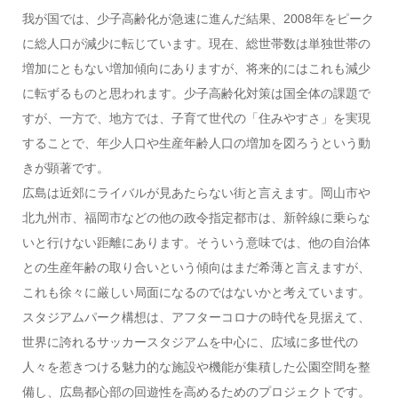
我が国では、少子高齢化が急速に進んだ結果、2008年をピーク
に総人口が減少に転じています。現在、総世帯数は単独世帯の
増加にともない増加傾向にありますが、将来的にはこれも減少
に転ずるものと思われます。少子高齢化対策は国全体の課題で
すが、一方で、地方では、子育て世代の「住みやすさ」を実現
することで、年少人口や生産年齢人口の増加を図ろうという動
きが顕著です。
広島は近郊にライバルが見あたらない街と言えます。岡山市や
北九州市、福岡市などの他の政令指定都市は、新幹線に乗らな
いと行けない距離にあります。そういう意味では、他の自治体
との生産年齢の取り合いという傾向はまだ希薄と言えますが、
これも徐々に厳しい局面になるのではないかと考えています。
スタジアムパーク構想は、アフターコロナの時代を見据えて、
世界に誇れるサッカースタジアムを中心に、広域に多世代の
人々を惹きつける魅力的な施設や機能が集積した公園空間を整
備し、広島都心部の回遊性を高めるためのプロジェクトです。