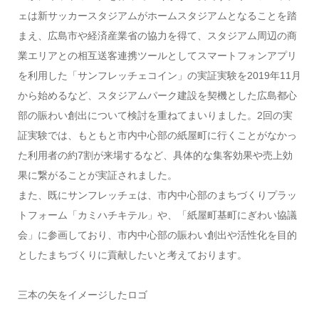
ェは新サッカースタジアムがホームスタジアムとなることを踏
まえ、広島市や経済産業省の協力を得て、スタジアム周辺の商
業エリアとの相互送客連携ツールとしてスマートフォンアプリ
を利用した「サンフレッチェコイン」の実証実験を2019年11月
から始めるなど、スタジアムパーク建設を契機とした広島都心
部の賑わい創出について検討を重ねてまいりました。2回の実
証実験では、もともと市内中心部の紙屋町に行くことがなかっ
た利用者の約7割が来場するなど、具体的な集客効果や売上効
果に繋がることが実証されました。
また、既にサンフレッチェは、市内中心部のまちづくりプラッ
トフォーム「カミハチキテル」や、「紙屋町基町にぎわい協議
会」に参画しており、市内中心部の賑わい創出や活性化を目的
としたまちづくりに貢献したいと考えております。
三本の矢をイメージしたロゴ