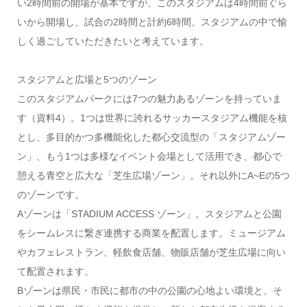
い2時間前の開場が基本ですが、このスタジアムは4時間前ぐら
いから開場し、試合の2時間と計約6時間、スタジアムの中で愉
しく過ごしていただきたいと考えています。
スタジアムと広場と5つのゾーン
このスタジアムパークには7つの魅力あるゾーンを持っていま
す（資料4）。1つは世界に誇れるサッカースタジアム機能を核
とし、多目的かつ多機能化した都心交流型の「スタジアムゾー
ン」、もう1つは多様なイベント会場として活用でき、都心で
憩える青空と広大な「芝生広場ゾーン」。それ以外にA~Eの5つ
のゾーンです。
Aゾーンは「STADIUM ACCESS ゾーン」。スタジアムと公園
をシームレスに繋ぎ連携する商業を配置します。ミュージアム
やカフェレストラン、軽飲食店舗、物販店舗が芝生広場に向い
て配置されます。
Bゾーンは県民・市民に都市の中の公園の心地よい環境と、そ