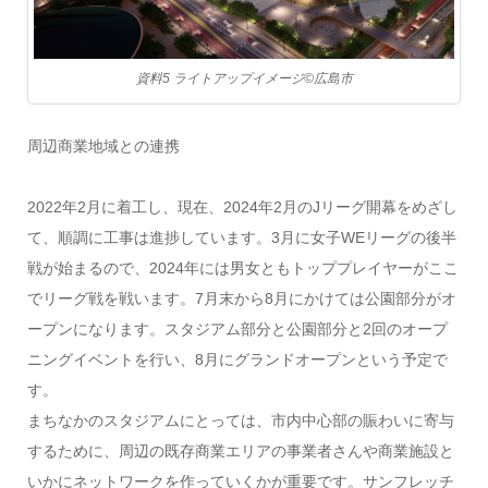
資料5 ライトアップイメージ©️広島市
周辺商業地域との連携
2022年2月に着工し、現在、2024年2月のJリーグ開幕をめざし
て、順調に工事は進捗しています。3月に女子WEリーグの後半
戦が始まるので、2024年には男女ともトッププレイヤーがここ
でリーグ戦を戦います。7月末から8月にかけては公園部分がオ
ープンになります。スタジアム部分と公園部分と2回のオープ
ニングイベントを行い、8月にグランドオープンという予定で
す。
まちなかのスタジアムにとっては、市内中心部の賑わいに寄与
するために、周辺の既存商業エリアの事業者さんや商業施設と
いかにネットワークを作っていくかが重要です。サンフレッチ