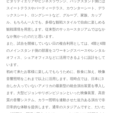
ピタリティエリアやビジネスラウンジ、バックスタンド側には
スイートテラスやパーティーテラス、カウンターシート、デラ
ックスシート、ロングシートなど、グループ、家族、カップ
ル、もちろん一人でも、多様な観戦スタイルで自由に楽しめる
観戦環境を用意します。従来型のサッカースタジアムではなか
なか無かったのだと思います。
また、試合を開催していない日の複合利用としては、4階と6階
のメインスタンド側の部屋をコワーキングスペースやレンタル
オフィス、シェアオフィスなどに活用できるように設計をして
います。
初めて来たお客様に楽しんでもらうために、飲食に加え、映像
音響照明をこれまで以上に活用します。現時点では、日本に3
台しか入っていないアメリカの最新型の統合演出装置を導入し
ます。大型ビジョンやリボンビジョンといった映像装置、高音
質の音響システム、カラー照明を連動させた迫力ある演出で非
日常的な体験を提供します。通常のスタジアムですと、だいた