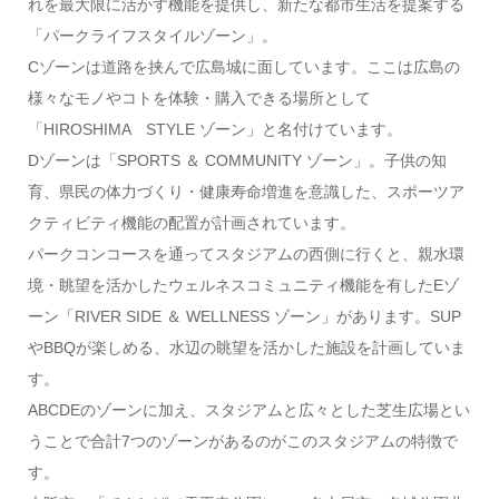
れを最大限に活かす機能を提供し、新たな都市生活を提案する
「パークライフスタイルゾーン」。
Cゾーンは道路を挟んで広島城に面しています。ここは広島の
様々なモノやコトを体験・購入できる場所として
「HIROSHIMA STYLE ゾーン」と名付けています。
Dゾーンは「SPORTS ＆ COMMUNITY ゾーン」。子供の知
育、県民の体力づくり・健康寿命増進を意識した、スポーツア
クティビティ機能の配置が計画されています。
パークコンコースを通ってスタジアムの西側に行くと、親水環
境・眺望を活かしたウェルネスコミュニティ機能を有したEゾ
ーン「RIVER SIDE ＆ WELLNESS ゾーン」があります。SUP
やBBQが楽しめる、水辺の眺望を活かした施設を計画していま
す。
ABCDEのゾーンに加え、スタジアムと広々とした芝生広場とい
うことで合計7つのゾーンがあるのがこのスタジアムの特徴で
す。