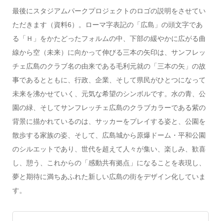
最後にスタジアムパークプロジェクトのロゴの説明をさせてい
ただきます（資料6）。ローマ字表記の「広島」の頭文字であ
る「Ｈ」をかたどったフォルムの中、下部の緩やかに広がる曲
線から空（未来）に向かって伸びる三本の矢印は、サンフレッ
チェ広島のクラブ名の由来である毛利元就の「三本の矢」の故
事であるとともに、行政、企業、そして県民がひとつになって
未来を沸かせていく、元気な希望のシンボルです。水の青、公
園の緑、そしてサンフレッチェ広島のクラブカラーである紫の
背景に描かれているのは、サッカーをプレイする姿と、公園を
散歩する家族の姿、そして、広島城から原爆ドーム・平和公園
のシルエットであり、世代を超えて人々が集い、楽しみ、歓喜
し、憩う、これからの「感動共有拠点」になることを表現し、
夢と期待に満ちあふれた新しい広島の街をデザイン化していま
す。