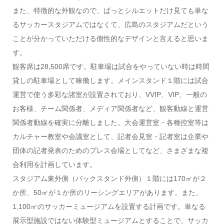
また、特徴的な外観なので、ぱっとシルエットだけ見ても単な
るサッカースタジアムではなくて、広島のスタジアムだという
ことが分かっていただける個性的なデザインと言えると思いま
す。
観客席は28,500席です。駐車場は試合をやっていない時は時間
貸しの駐車場として稼働します。メインスタンド１階には試合
運営で使う多彩な諸室が設置されており、VVIP、VIP、一般の
お客様、チーム関係者、メディア関係者など、観客動線と運営
関係者動線を確実に分離しました。大会運営室・各種控室等は
カルチャー教室や会議室として、記者会見室・記者室は企業や
団体の記者発表のためのプレス会場としてなど、さまざまな複
合利用を計画しています。
スタジアム東外側（バックスタンド外側）１階には170㎡が２
か所、50㎡が１か所のリーシングエリアがあります。また、
1,100㎡のサッカーミュージアムを設置する計画です。単なる
展示型施設ではない体験型ミュージアムとすることで、サッカ