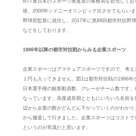
NTT東日本のスポーツ推進室の事務局を担当してお
後、2000年シドニーオリンピック出させてもらいまし
野球部監督に就任し、2017年に第88回都市対抗野
などをしております。
1986年以降の都市対抗戦からみる企業スポーツ
企業スポーツはアマチュアスポーツですので、考え
１円も入ってきません。図1は都市対抗戦の1986
日本選手権の観客動員数、グレーがチーム数です。ピ
なっています。高度成長期とともにいろいろ名前を変
辺から企業の数がどんどん下がっていくのがわかり
から撤退して行きました。企業スポーツはコストで
というのが常識だと思います。