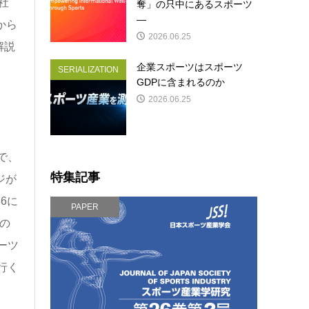
社
奪」の只中にあるスポーツ
―
から
2026.06.25
解説
企業スポーツはスポーツ
SERIALIZATION
GDPに含まれるのか
2026.06.25
で、
特集記事
ジが
6に
PAPER
の
ーツ
行く