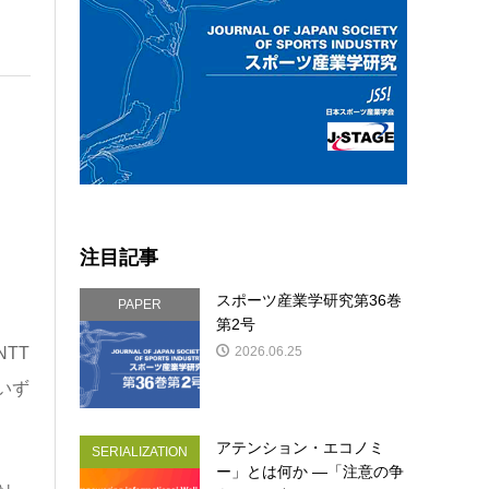
注目記事
スポーツ産業学研究第36巻
PAPER
第2号
TT
2026.06.25
いず
アテンション・エコノミ
SERIALIZATION
ー」とは何か ―「注意の争