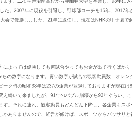
ります。二松学舎沼南高校から亜細亜大学を卒業し、98年に入
た。2007年に現役を引退し、野球部コーチを15年、2017年
球大会で優勝しました。21年に退任し、現在はNHKの甲子園で
方によっては優勝しても何試合やってもお金が出て行くばかり
年からの数字になります。青い数字が試合の観客動員数、オレン
ーク時の昭和38年は237の企業が登録しておりますが現在は8
え続いて来ましたが、91年のバブル崩壊から93年ぐらい、こ
ます。それに連れ、観客動員もどんどん下降し、各企業もスポ
しかありませんので、経営が傾けば、スポーツからバッサリと