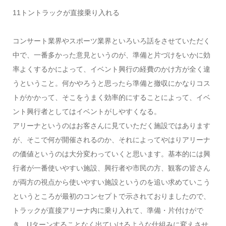
11トントラックが直接乗り入れる
コンサート業界やスポーツ業界といろいろ話をさせていただく
中で、一番多かった意見というのが、準備と片づけをいかに効
率よくするかによって、イベント興行の経費のかけ方が全く違
うということ。何かやろうと思ったら準備と撤収にかなりコス
トがかかって、そこをうまく効率的にすることによって、イベ
ント興行者としてはイベントがしやすくなる。
アリーナというのはお客さんに見ていただく施設ではあります
が、そこで何が開催されるのか、それによってやはりアリーナ
の価値というのは大分変わっていくと思います。基本的には興
行者が一番使いやすい施設、興行者や市民の方、観客の皆さん
が両方の視点から使いやすい施設というのを追い求めていこう
というところが最初のコンセプトで示されておりましたので、
トラックが直接アリーナ内に乗り入れて、準備・片付けがで
き、Uターンすることなく出ていけるような仕組みに変えさせ