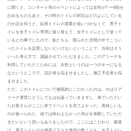
に聞くと、コンサート等のイベントによっては女性が7 〜8割を
占めるものもあり、その時のトイレの対応はどのよにしている
のか話を伺うと、結局トイレの需要が追いつかなくて、男子ト
イレを女子トイレ専用に張り替えて、女子トイレとして使って
いるとの事でしたので、私たちも、限られた空間の中でこうい
ったトイレを設置しないといけないということで、当初はそう
いった考え方で、議論させていただきました。このアリーナを
利用していただくためには、女性というのは一つのキーになる
なというところで、設計者も悩ませましたし、施工予定者も悩
ませました。
ただ、このトイレについて徹底的にこだわったのは、やはりア
リーナ運営にどうしてもはね返っていきますし、来ていただい
たお客さんがここに来てイベントを見てよかった、美味しいも
のが食べられた、他では味わえなかった何かを体験していただ
きたいという思いもありましたので、ここにはこだわり、最後
は、男子トイレの小便器プラス大便器の数よりも、女子トイレ