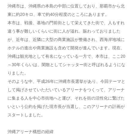
沖縄市は、沖縄県の本島の中部に位置しており、那覇市から北
東に約20キロ、車で約40分程度のところにあります。
本市は、戦後、基地の門前街として栄えてきた街で、人もすれ
違う事が難しいくらいに街に人が溢れ、賑わっておりました
が、近年は、近隣に大型の商業施設が整備され、西海岸地域に
ホテルの進出や商業施設も含めて開発が進んでいます。現在、
沖縄は観光地として有名になっている一方で、本市は、ここ20
～30年くらいは、閑散としてシャッター街と呼ばれるようにな
りました。
そのような中、平成26年に沖縄市長選挙があり、今回テーマと
して掲げさせていただいているアリーナをつくって、アリーナ
に集まる人を中心市街地へと運び、それを街の活性化に繋げた
いという公約を掲げた現市長が当選し、このアリーナの計画が
スタートしました。
沖縄アリーナ構想の経緯