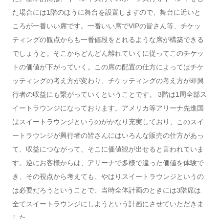
た場合には1階のほうに舞台を設置しますので、舞台に近いと
ころが一番いい席です。一番いい席でVIPの皆さん等、チケッ
ティングの観点からも一番値段をとれるような席が構築できる
でしょうと。そこからどんどん離れていくに従ってこのチケッ
トの価値が下がっていく。この席の配置の仕方によってはチケ
ッティングの考え方が変わり、チケッティングの考え方が即興
行者の収益にも繋がっていくということです。 3階は1周全部ス
イートラウンジになっております。アメリカ等アリーナ先進国
はスイートラウンジというのがかなり充実しており、このスイ
ートラウンジが興行者の皆さんにはいろんな販売の仕方があっ
て、収益につながって、そこに価値観が出せると言われていま
す。逆にお客様からは、アリーナで多様で違った価値を体験で
き、その視点から考えても、やはりスイートラウンジというの
は必要だろうということで、当時全体計画のときには3階席は
全てスイートラウンジにしようという計画にさせていただきま
した。