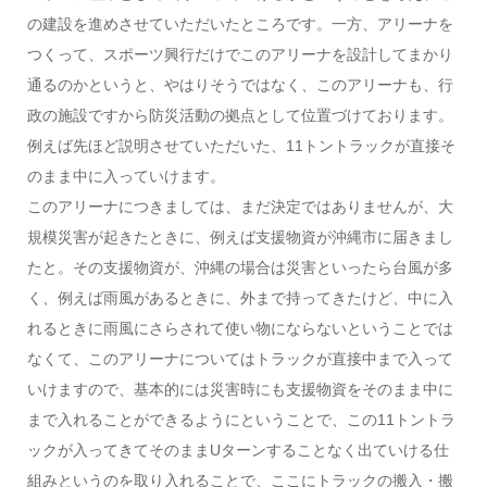
の建設を進めさせていただいたところです。一方、アリーナを
つくって、スポーツ興行だけでこのアリーナを設計してまかり
通るのかというと、やはりそうではなく、このアリーナも、行
政の施設ですから防災活動の拠点として位置づけております。
例えば先ほど説明させていただいた、11トントラックが直接そ
のまま中に入っていけます。
このアリーナにつきましては、まだ決定ではありませんが、大
規模災害が起きたときに、例えば支援物資が沖縄市に届きまし
たと。その支援物資が、沖縄の場合は災害といったら台風が多
く、例えば雨風があるときに、外まで持ってきたけど、中に入
れるときに雨風にさらされて使い物にならないということでは
なくて、このアリーナについてはトラックが直接中まで入って
いけますので、基本的には災害時にも支援物資をそのまま中に
まで入れることができるようにということで、この11トントラ
ックが入ってきてそのままUターンすることなく出ていける仕
組みというのを取り入れることで、ここにトラックの搬入・搬