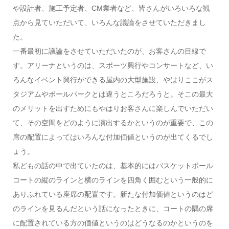
や設計者、施工予定者、CM業者など、皆さんがいろいろな観
点から見ていただいて、いろんな議論をさせていただきまし
た。
一番最初に議論をさせていただいたのが、お客さんの目線で
す。アリーナというのは、スポーツ興行やコンサートなど、い
ろんなイベント興行ができる屋内の大型施設、やはりここがス
タジアムやボールパークとは違うところだろうと。そこの最大
のメリットを出すためにもやはりお客さんに楽しんでいただい
て、その空間をどのように演出するかというのが重要で、この
席の配置によってはいろんな付加価値というのが出てくるでし
ょう。
私どもの話の中で出ていたのは、基本的にはバスケットボール
コートの縦のラインと横のラインを四角く囲むという一般的に
ありふれている座席の配置です。新たな付加価値というのはど
のラインを見るんだという話になったときに、コートの隅の席
に配置されている方の価値というのはどうなるのかというのを