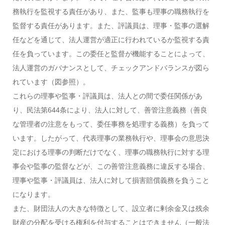
務執行を監視する責任があり、また、監事も理事の職務執行を
監督する責任があります。また、評議員は、理事・監事の選解
任などを通じて、法人運営が適正に行われているか監視する責
任を負っています。この委任と監督が機能することによって、
法人運営のガバナンスとして、チェックアンドバランスが図ら
れています（図参照）。
これらの理事や監事・評議員は、法人との間で委任関係があ
り、民法第644条により、法人に対して、善管注意義務（善良
な管理者の注意をもって、委任事務を処理する義務）を負って
います。したがって、代表理事の業務執行や、理事会の意思決
定における理事の判断だけでなく、理事の職務執行に対する理
事会や監事の監督などが、この善管注意義務に違反する場合、
理事や監事・評議員は、法人に対して損害賠償義務を負うこと
になります。
また、財団法人の大きな特徴として、設立者に剰余金又は残余
財産の分配を受ける権利を付与することはできません（一般法