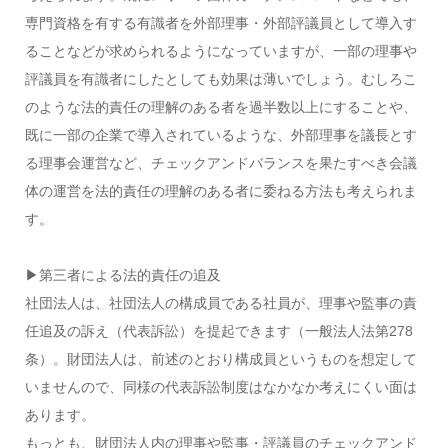
専門資格を有する有識者を外部理事・外部評議員として導入す
ることなどが求められるようになっていますが、一部の理事や
評議員を有識者にしたとしても効果は薄いでしょう。むしろこ
のような法的責任の理解のある者を過半数以上にすることや、
既に一部の企業で導入されているような、外部理事を議長とす
る理事会運営など、チェックアンドバランスを果たすべき会議
体の運営を法的責任の理解のある者に委ねる方法も考えられま
す。
▶︎第三者による法的責任の追及
社団法人は、社団法人の構成員である社員が、理事や監事の責
任追及の訴え（代表訴訟）を提起できます（一般法人法第278
条）。財団法人は、前述のとおり構成員というものを想定して
いませんので、同様の代表訴訟制度はなかなか考えにくい面は
あります。
もっとも、財団法人内の理事や監事・評議員のチェックアンド