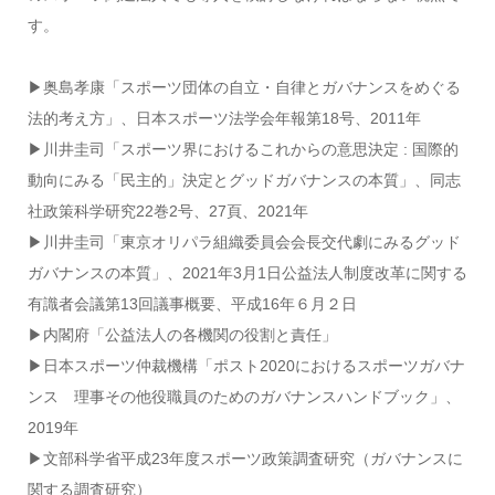
す。
▶奥島孝康「スポーツ団体の自立・自律とガバナンスをめぐる
法的考え方」、日本スポーツ法学会年報第18号、2011年
▶川井圭司「スポーツ界におけるこれからの意思決定 : 国際的
動向にみる「民主的」決定とグッドガバナンスの本質」、同志
社政策科学研究22巻2号、27頁、2021年
▶川井圭司「東京オリパラ組織委員会会長交代劇にみるグッド
ガバナンスの本質」、2021年3月1日公益法人制度改革に関する
有識者会議第13回議事概要、平成16年６月２日
▶内閣府「公益法人の各機関の役割と責任」
▶日本スポーツ仲裁機構「ポスト2020におけるスポーツガバナ
ンス 理事その他役職員のためのガバナンスハンドブック」、
2019年
▶文部科学省平成23年度スポーツ政策調査研究（ガバナンスに
関する調査研究）