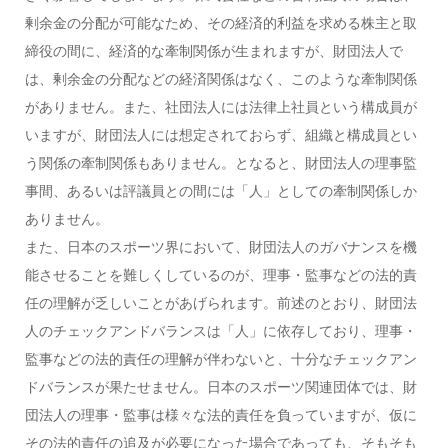
剰余金の分配が可能なため、その経済的利益を求める株主と取
締役の間に、経済的な牽制関係が生まれますが、財団法人で
は、剰余金の分配などの経済関係はなく、このような牽制関係
がありません。また、社団法人には法律上社員という構成員が
いますが、財団法人には想定されておらず、組織と構成員とい
う関係の牽制関係もありません。となると、財団法人の理事監
事間、あるいは評議員との間には「人」としての牽制関係しか
ありません。
また、日本のスポーツ界において、財団法人のガバナンスを機
能させることを難しくしているのが、理事・監事などの法的責
任の理解が乏しいことがあげられます。前述のとおり、財団法
人のチェックアンドバランスは「人」に依存しており、理事・
監事などの法的責任の理解が伴わないと、十分なチェックアン
ドバランスが果たせません。日本のスポーツ関連団体では、財
団法人の理事・監事は様々な法的責任を負っていますが、仮に
その法的責任の追及が必要になった場合であっても、そもそも