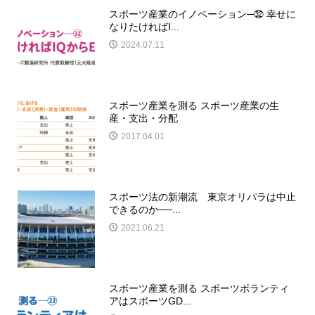
スポーツ産業のイノベーション─㉜ 幸せに
なりたければI...
2024.07.11
スポーツ産業を測る スポーツ産業の生
産・支出・分配
2017.04.01
スポーツ法の新潮流 東京オリパラは中止
できるのか──...
2021.06.21
スポーツ産業を測る スポーツボランティ
アはスポーツGD...