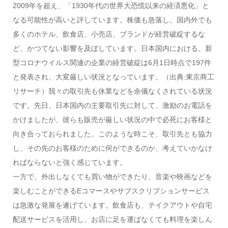
2009年を超え、「1930年代の世界大恐慌以来の経済悪化」と
なる可能性が高いと評しています。株価も急落し、国内外でも
多くのホテル、飲食店、小売店、ブランドが経営破綻するな
ど、かつてない影響を及ぼしています。日本国内における、新
型コロナウイルス関連の企業の経営破綻は6月1日時点で197件
と発表され、大変厳しい状況となっています。（出典:東京商工
リサーチ）我々の取引先も休業などを余儀なくされている状況
です。先日、日本国内の主要取引先に対して、激励のお電話を
かけましたが、彼らも販売が厳しい状況の中で必死にお客様と
向き合っておられました。このような時こそ、取引先とも協力
し、その先のお客様のために何ができるのか、考えていかなけ
ればならないと強く感じています。
一方で、外出しなくても買い物ができたり、音楽や映画などを
楽しむことができるEコマースやサブスクリプションサービス
は急激な発展を遂げています。飲食店も、テイクアウトや自宅
配送サービスを活用し、お店に足を運ばなくても料理を楽しん