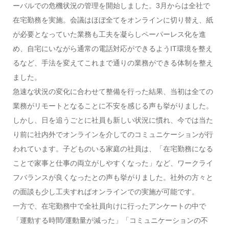
ーバルでの危機状況の管理を開始しました。3月からは全社で
在宅勤務を実施。会議はほぼ全てをオンラインに切り替え、紙
が必要となっていた業務も工夫を凝らしペーパーレス化を進
め、自宅にいながら通常の電話対応ができるようIT環境を整え
るなど、手法を変えてこれまで通りの業務ができる体制を整え
ました。
急速な状況の変化に合わせて整備を行った結果、当初は全ての
業務がリモートとなることに不安を感じる声も挙がりました。
しかし、日を追うごとに社員も新しい状況に慣れ、今では当た
り前に社内外でオンラインを介してのコミュニケーションが行
われています。子どものいる家庭の社員は、「在宅勤務になる
ことで家事と仕事の両立がしやすくなった」など、ワークライ
フバランスが良くなったとの声も挙がりました。社外の方々と
の面談も少し工夫すればオンラインでの実施が可能です。
一方で、在宅勤務中で全社員向けに行ったアンケートの中で
「運動する時間/運動量が減った」「コミュニケーションの不