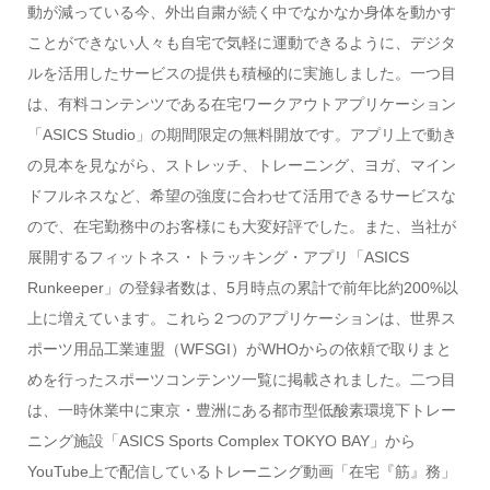
動が減っている今、外出自粛が続く中でなかなか身体を動かす
ことができない人々も自宅で気軽に運動できるように、デジタ
ルを活用したサービスの提供も積極的に実施しました。一つ目
は、有料コンテンツである在宅ワークアウトアプリケーション
「ASICS Studio」の期間限定の無料開放です。アプリ上で動き
の見本を見ながら、ストレッチ、トレーニング、ヨガ、マイン
ドフルネスなど、希望の強度に合わせて活用できるサービスな
ので、在宅勤務中のお客様にも大変好評でした。また、当社が
展開するフィットネス・トラッキング・アプリ「ASICS
Runkeeper」の登録者数は、5月時点の累計で前年比約200%以
上に増えています。これら２つのアプリケーションは、世界ス
ポーツ用品工業連盟（WFSGI）がWHOからの依頼で取りまと
めを行ったスポーツコンテンツ一覧に掲載されました。二つ目
は、一時休業中に東京・豊洲にある都市型低酸素環境下トレー
ニング施設「ASICS Sports Complex TOKYO BAY」から
YouTube上で配信しているトレーニング動画「在宅『筋』務」