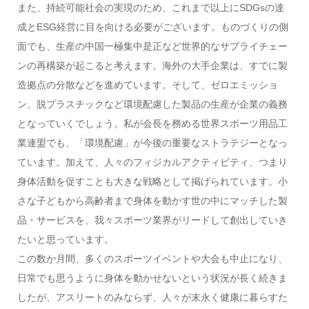
また、持続可能社会の実現のため、これまで以上にSDGsの達
成とESG経営に目を向ける必要がございます。ものづくりの側
面でも、生産の中国一極集中是正など世界的なサプライチェー
ンの再構築が起こると考えます。海外の大手企業は、すでに製
造拠点の分散などを進めています。そして、ゼロエミッショ
ン、脱プラスチックなど環境配慮した製品の生産が企業の義務
となっていくでしょう。私が会長を務める世界スポーツ用品工
業連盟でも、「環境配慮」が今後の重要なストラテジーとなっ
ています。加えて、人々のフィジカルアクティビティ、つまり
身体活動を促すことも大きな戦略として掲げられています。小
さな子どもから高齢者まで身体を動かす世の中にマッチした製
品・サービスを、我々スポーツ業界がリードして創出していき
たいと思っています。
この数か月間、多くのスポーツイベントや大会も中止になり、
日常でも思うように身体を動かせないという状況が長く続きま
したが、アスリートのみならず、人々が末永く健康に暮らすた