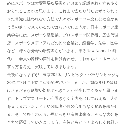
めにスポーツは大変重要な要素だと改めて認識された方も多く
おられることかと思います。これまで当たり前だと考えられて
きた常識に捉われない方法で人々がスポーツを楽しむ社会がも
う目の前まで来ているのではないでしょうか。日本スポーツ産
業学会には、スポーツ製造業、プロスポーツ関係者、広告代理
店、スポーツメディアなどの民間企業と、経営学、法学、医学
など、様々な分野の研究者らがいます。来るNew Normalの時
代に、会員の皆様の英知を掛け合わせ、これからのスポーツの
在り方を考え、実現していきましょう。
最後になりますが、東京2020オリンピック・パラリンピックは
2021年7月に正式に延期が決定いたしました。関係各社の皆様
はさまざまな影響や対処すべきことが発生してくるかと思いま
す。トップアスリートが心置きなく全力を出して戦える、大会
を支えるボランティアや関係者が何の心配もなく務めを果たせ
る、そして多くの人々が思いっきり応援出来る、そんな大会を
全力で応援していきましょう。今後ともどうぞよろしくお願い