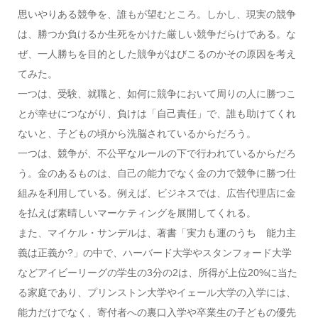
思いやりある競争を、誰もが望むところ。しかし、現実の競争
は、勝つか負けるか生死をかけた厳しい競争だらけである。な
ぜ、一人勝ちを目的とした競争がはびこるのかその原因を考え
てみた。
一つは、受験、就職と、如何に競争において周りの人に勝つこ
とが幸せにつながり、負けは「自己責任」で、誰も助けてくれ
ないと、子どもの頃から洗脳されているからだろう。
一つは、競争が、不公平なルールの下で行われているからだろ
う。金のあるものは、自己の能力でなく金の力で競争に勝つ仕
組みを利用している。例えば、ビジネスでは、広告代理店に金
を払えば素晴しいマーケティングを展開してくれる。
また、マイケル・サンデルは、著書「実力も運のうち 能力主
義は正義か?」の中で、ハーバード大学やスタンフォード大学
などアイビーリーグの学生の3分の2は、所得が上位20%に当た
る家庭であり、プリンストン大学やイェール大学の入学には、
能力だけでなく、寄付者への裏口入学や卒業生の子どもの優先