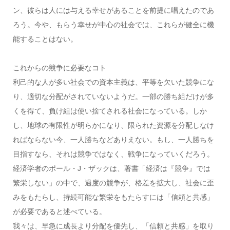
ン、彼らは人には与える幸せがあることを前提に唱えたのであ
ろう。今や、もらう幸せが中心の社会では、これらが健全に機
能することはない。
これからの競争に必要なコト
利己的な人が多い社会での資本主義は、平等を欠いた競争にな
り、適切な分配がされていないようだ。一部の勝ち組だけが多
くを得て、負け組は使い捨てされる社会になっている。しか
し、地球の有限性が明らかになり、限られた資源を分配しなけ
ればならない今、一人勝ちなどありえない。もし、一人勝ちを
目指すなら、それは競争ではなく、戦争になっていくだろう。
経済学者のポール・J・ザックは、著書「経済は『競争』では
繁栄しない」の中で、過度の競争が、格差を拡大し、社会に歪
みをもたらし、持続可能な繁栄をもたらすには「信頼と共感」
が必要であると述べている。
我々は、早急に成長より分配を優先し、「信頼と共感」を取り