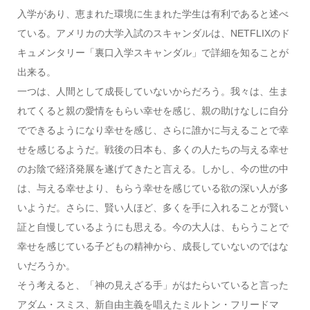
入学があり、恵まれた環境に生まれた学生は有利であると述べ
ている。アメリカの大学入試のスキャンダルは、NETFLIXのド
キュメンタリー「裏口入学スキャンダル」で詳細を知ることが
出来る。
一つは、人間として成長していないからだろう。我々は、生ま
れてくると親の愛情をもらい幸せを感じ、親の助けなしに自分
でできるようになり幸せを感じ、さらに誰かに与えることで幸
せを感じるようだ。戦後の日本も、多くの人たちの与える幸せ
のお陰で経済発展を遂げてきたと言える。しかし、今の世の中
は、与える幸せより、もらう幸せを感じている欲の深い人が多
いようだ。さらに、賢い人ほど、多くを手に入れることが賢い
証と自慢しているようにも思える。今の大人は、もらうことで
幸せを感じている子どもの精神から、成長していないのではな
いだろうか。
そう考えると、「神の見えざる手」がはたらいていると言った
アダム・スミス、新自由主義を唱えたミルトン・フリードマ