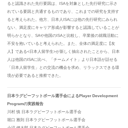
ると認識された先行要因は、ISAを対象とした先行研究に示さ
れている要因と共通するものであり、これまでの研究を支持す
ると考えられた。他方、日本人ISAには他の先行研究にみられ
ない、満足度にキャリア形成が影響すると認識していることが
明らかとなり、SAや他国のISAと比較し、卒業後の就職活動に
不安を抱いていると考えられた。また、全体の満足度に【友
人】である<日本人留学生>が新しく抽出されたことから、日本
人は他国のISAに比べ、「チームメイト」より日本語が話せる
「日本人留学生」との交流の機会を求め、リラックスできる環
境が必要であると推察できた。
日本ラグビーフットボール選手会によるPlayer Development
Programの実践報告
川村 慎 日本ラグビーフットボール選手会
堀口 雅則 日本ラグビーフットボール選手会
小沼 健太郎 日本ラグビーフットボール選手会