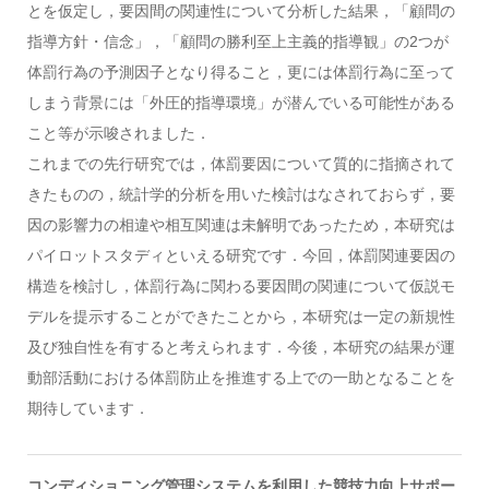
とを仮定し，要因間の関連性について分析した結果，「顧問の
指導方針・信念」，「顧問の勝利至上主義的指導観」の2つが
体罰行為の予測因子となり得ること，更には体罰行為に至って
しまう背景には「外圧的指導環境」が潜んでいる可能性がある
こと等が示唆されました．
これまでの先行研究では，体罰要因について質的に指摘されて
きたものの，統計学的分析を用いた検討はなされておらず，要
因の影響力の相違や相互関連は未解明であったため，本研究は
パイロットスタディといえる研究です．今回，体罰関連要因の
構造を検討し，体罰行為に関わる要因間の関連について仮説モ
デルを提示することができたことから，本研究は一定の新規性
及び独自性を有すると考えられます．今後，本研究の結果が運
動部活動における体罰防止を推進する上での一助となることを
期待しています．
コンディショニング管理システムを利用した競技力向上サポー