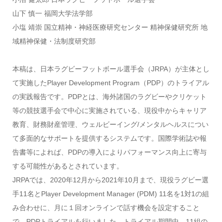
山下 慎一 福岡大学法学部
小塩 靖崇 国立精神・神経医療研究センター 精神保健研究所 地
域精神保健・法制度研究部
本稿は、日本ラグビーフットボール選手会（JRPA）が主体とし
て実施したPlayer Development Program（PDP）のトライアル
の実践報告です。PDPとは、海外諸国のラグビーやクリケット
等の競技選手会で中心に実施されている、現役中からキャリア
教育、財務財産管理、ウェルビーイング/メンタルヘルスについ
て多面的なサポートを提供するシステムです。国際学術誌や報
告書等によれば、PDPの導入によりパフォーマンス向上に寄与
する可能性があるとされています。
JRPAでは、2020年12月から2021年10月まで、現役ラグビー選
手11名とPlayer Development Manager (PDM) 11名を1対1の組
み合わせに、月に１回オンラインで話す機会を設定すること
で、PDPトライアルを行いました。トライアル期間中、11組の