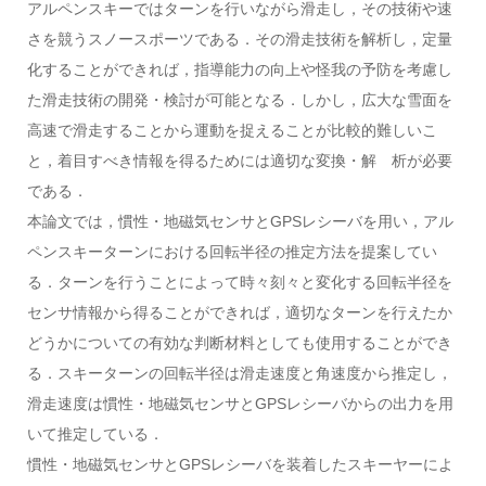
アルペンスキーではターンを行いながら滑走し，その技術や速
さを競うスノースポーツである．その滑走技術を解析し，定量
化することができれば，指導能力の向上や怪我の予防を考慮し
た滑走技術の開発・検討が可能となる．しかし，広大な雪面を
高速で滑走することから運動を捉えることが比較的難しいこ
と，着目すべき情報を得るためには適切な変換・解 析が必要
である．
本論文では，慣性・地磁気センサとGPSレシーバを用い，アル
ペンスキーターンにおける回転半径の推定方法を提案してい
る．ターンを行うことによって時々刻々と変化する回転半径を
センサ情報から得ることができれば，適切なターンを行えたか
どうかについての有効な判断材料としても使用することができ
る．スキーターンの回転半径は滑走速度と角速度から推定し，
滑走速度は慣性・地磁気センサとGPSレシーバからの出力を用
いて推定している．
慣性・地磁気センサとGPSレシーバを装着したスキーヤーによ