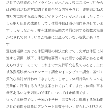
活動での指導のガイドライン」が示され，後にスポーツ庁から
は運動部活動運営に関する総合的な内容を含む「運動部活動の
在り方に関する総合的なガイドライン」が示されました．こう
した取り組みの成果として，体罰件数は減少傾向を見せていま
す．しかしながら，昨今運動部活動の体罰に関する複数の報道
がなされており，いまだ根絶には至っていない現状がありま
す．
運動部活動における体罰問題の解決に向けて，先ずは体罰に関
連する要因（以下，体罰関連要因）を把握する必要があると考
えられます．そこで，これまでの先行研究を見てみると，主に
被体罰経験者へのアンケート調査やインタビュー調査に基づく
質的な検討が行われてきました．しかし，体罰行為のリスクを
定量的に評価する方法は提案されておらず，また，体罰に至る
機序あるいは要因間の関連性については未解明です．
従って本研究では，全国の中学校，高等学校に勤務する運動部
活動の顧問を対象にアンケート調査を行い，得られた337名の