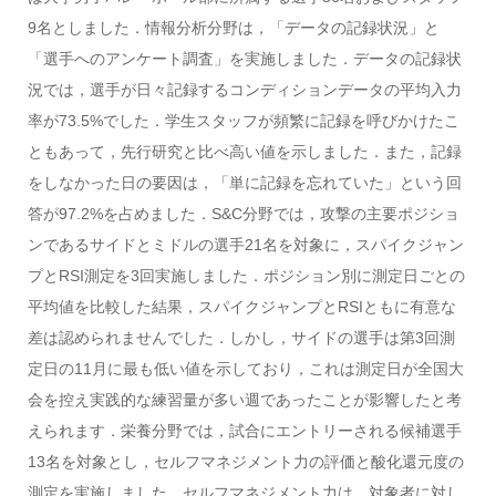
9名としました．情報分析分野は，「データの記録状況」と
「選手へのアンケート調査」を実施しました．データの記録状
況では，選手が日々記録するコンディションデータの平均入力
率が73.5%でした．学生スタッフが頻繁に記録を呼びかけたこ
ともあって，先行研究と比べ高い値を示しました．また，記録
をしなかった日の要因は，「単に記録を忘れていた」という回
答が97.2%を占めました．S&C分野では，攻撃の主要ポジショ
ンであるサイドとミドルの選手21名を対象に，スパイクジャン
プとRSI測定を3回実施しました．ポジション別に測定日ごとの
平均値を比較した結果，スパイクジャンプとRSIともに有意な
差は認められませんでした．しかし，サイドの選手は第3回測
定日の11月に最も低い値を示しており，これは測定日が全国大
会を控え実践的な練習量が多い週であったことが影響したと考
えられます．栄養分野では，試合にエントリーされる候補選手
13名を対象とし，セルフマネジメント力の評価と酸化還元度の
測定を実施しました．セルフマネジメント力は，対象者に対し