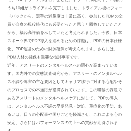
うち10組がトライアルを完了しました。トライアル後のフィー
ドバックから、選手の満足度は非常に高く、参加したPDMの全
員が自身の現役時代にも必要だったと思うと回答していたこと
から、概ね高評価を示していたと考えられました。今後、日本
スポーツ界でPDP導入を進めるための課題は、PDPの日本仕様
化、PDP運営のための財源確保が考えられます。さらには、
PDM人材の確保も重要な検討事項です。
近年、アスリートのメンタルヘルスへの関心が高まっていま
す。国内外での実態調査研究から、アスリートのメンタルヘル
ス不調や障害の主な要因としてキャリア移行に対する心配やそ
のプロセスでの不適応が指摘されています。この喫緊の課題で
あるアスリートのメンタルヘルスケアに対して、PDPの導入
は、メンタルヘルス不調の早期発見・対処、重症化の予防、あ
るいは、日々の心配事や困りごとを軽減させ、これによる心の
安定、さらにはパフォーマンスの向上への貢献が期待されま
す。