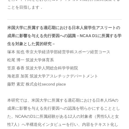
ことを目指します．
米国大学に所属する適応期における日本人留学生アスリートの
成果に影響を与える先行要因への認識－NCAA D1に所属する学
生を対象とした質的研究－
塚本 拓也 帝京大学経済学部経営学科スポーツ経営コース
松尾 博一 筑波大学体育系
笠原 春香 筑波大学人間総合科学学術院
海老原 加英 筑波大学アスレチックデパートメント
藤野 素宏 株式会社second place
本研究では、米国大学に所属する適応期における日本人ISAの
成果に影響を与える先行要因への認識を明らかにすることとし
た。NCAAのD1に所属経験がある12人の対象者（男性5人と女
性7人）へ半構造化インタビューを行い、内容をテキスト化し