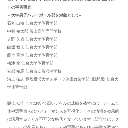
トの事例研究
－大学男子バレーボール部を対象として–
石丸 出穂 仙台大学体育学部
中村 祐太郎 富山高等専門学校
真野 芳彦 仙台大学体育学部
白坂 牧人 仙台大学体育学部
藤本 晋也 仙台大学体育学部
梅津 龍 仙台大学体育学部
安部 祐馬 仙台市立富沢中学校
溝上 拓志 桐蔭横浜大学スポーツ健康政策学部 (旧所属) 仙台大
学体育学部
競技スポーツにおいて高いレベルの成績を残すには，チーム全
体や選手個人のパフォーマンスを可視化し，その情報を効果的
に活用することが不可欠な時代となっています．近年ではテク
ノロジーの発展もあり，チームや選手のあらゆる事象を数値で