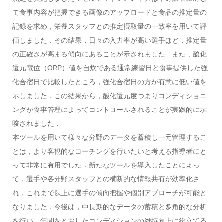
て食事内容が把握できる画像のアップロードと食品の推定量の
記録を求め，栄養スタッフとの推定摂取量の一致率を用いて評
価しました．その結果，日々の入力率が高い選手ほど，推定量
の正確さが高まる傾向にあることが示されました．また，酸化
還元電位（ORP）値を自炊である通常練習日と食事提供した強
化合宿日で比較したところ，強化合宿日の方が有意に低い値を
示しました．この結果から，酸化還元度つまりコンディショニ
ングが食事管理によってコントロールされることが実践的に示
唆されました．
本ツールを用いて様々な分野のデータを蓄積し一元管理するこ
とは，より客観的なコーチングを行いたいと考える指導者にと
って非常に有用でした．新たなツールを導入したことによっ
て，選手や各分野スタッフとの横断的な情報共有が効率化さ
れ，これまで以上に選手の傾向把握や個別アプローチが可能と
なりました．今後は，中長期的なデータの蓄積と多角的な分析
を行い，年間をとおしたコンディションの維持向上に役立てる