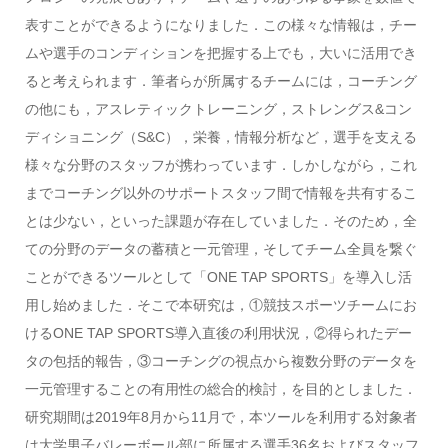
表すことができるようになりました．この様々な情報は，チー
ムや選手のコンディションを把握する上でも，大いに活用でき
ると考えられます．筆者らが所属するチームには，コーチング
の他にも，アスレティックトレーニング，ストレングス&コン
ディショニング（S&C），栄養，情報分析など，選手を支える
様々な分野のスタッフが携わっています．しかしながら，これ
までコーチング以外のサポートスタッフ間で情報を共有するこ
とは少ない，といった課題が存在していました．そのため，全
ての分野のデータの蓄積と一元管理，そしてチーム全員を繋ぐ
ことができるツールとして「ONE TAP SPORTS」を導入し活
用し始めました．そこで本研究は，①競技スポーツチームにお
けるONE TAP SPORTS導入直後の利用状況，②得られたデー
タの包括的報告，③コーチングの視点から複数分野のデータを
一元管理することの有用性の総合的検討，を目的としました．
研究期間は2019年8月から11月で，本ツールを利用する対象者
は大学男子バレーボール部に所属する選手36名およびスタッフ