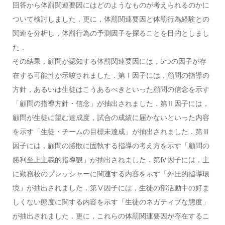
回答から体罰関連要因にはどのようなものが考えられるのかに
ついて検討しました．更に，体罰関連要因と体罰行為経験との
関連を分析し，体罰行為の予測因子を探ることを目的としまし
た．
その結果，顧問が認知する体罰関連要因には，5つの因子が存
在する可能性が示唆されました．第Ⅰ因子には，顧問の指導の
方針，あるいは生徒はこうあるべきといった顧問の信念を示す
「顧問の指導方針・信念」が抽出されました．第Ⅱ因子には，
顧問が生徒に望む達成度，試合の成績に届かないといった内容
を示す「生徒・チームの目標未達成」が抽出されました．第Ⅲ
因子には，顧問の勝敗に固執する指導の考え方を示す「顧問の
勝利至上主義的指導観」が抽出されました．第Ⅳ因子には，主
に勤務校のプレッシャーに関連する内容を示す「外圧的指導環
境」が抽出されました．第Ⅴ因子には，生徒の部活動中の好ま
しくない態度に関する内容を示す「生徒のネガティブな態度」
が抽出されました．更に，これらの体罰関連要因が存在するこ