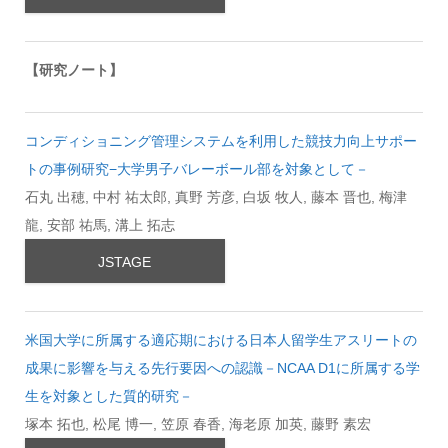
【研究ノート】
コンディショニング管理システムを利用した競技力向上サポー
トの事例研究−大学男子バレーボール部を対象として－
石丸 出穂, 中村 祐太郎, 真野 芳彦, 白坂 牧人, 藤本 晋也, 梅津
龍, 安部 祐馬, 溝上 拓志
JSTAGE
米国大学に所属する適応期における日本人留学生アスリートの
成果に影響を与える先行要因への認識－NCAA D1に所属する学
生を対象とした質的研究－
塚本 拓也, 松尾 博一, 笠原 春香, 海老原 加英, 藤野 素宏