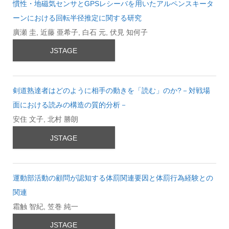
慣性・地磁気センサとGPSレシーバを用いたアルペンスキータ
ーンにおける回転半径推定に関する研究
廣瀬 圭, 近藤 亜希子, 白石 元, 伏見 知何子
JSTAGE
剣道熟達者はどのように相手の動きを「読む」のか?－対戦場
面における読みの構造の質的分析－
安住 文子, 北村 勝朗
JSTAGE
運動部活動の顧問が認知する体罰関連要因と体罰行為経験との
関連
霜触 智紀, 笠巻 純一
JSTAGE