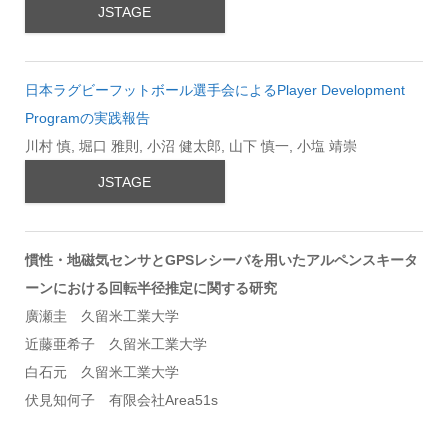
JSTAGE
日本ラグビーフットボール選手会によるPlayer Development
Programの実践報告
川村 慎, 堀口 雅則, 小沼 健太郎, 山下 慎一, 小塩 靖崇
JSTAGE
慣性・地磁気センサとGPSレシーバを用いたアルペンスキータ
ーンにおける回転半径推定に関する研究
廣瀬圭 久留米工業大学
近藤亜希子 久留米工業大学
白石元 久留米工業大学
伏見知何子 有限会社Area51s