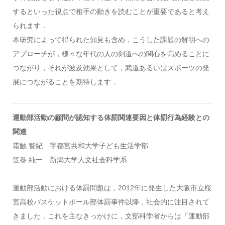
するといった視点で相手の動きを読むことが重要であると考え
られます．
本研究によって得られた知見も含め，こうした課題の解明への
アプローチが，様々な年代の人の剣道への関心を高めることに
つながり，それが波及効果として，武道あるいはスポーツの発
展につながることを期待します．
運動部活動の顧問が認知する体罰関連要因と体罰行為経験との
関連
霜触 智紀 宇都宮共和大学子ども生活学部
笠巻 純一 新潟大学人文社会科学系
運動部活動における体罰問題は，2012年に発生した大阪市立桜
宮高校バスケットボール部体罰事件以降，社会的に注目されて
きました．これを主なきっかけに，文部科学省からは「運動部