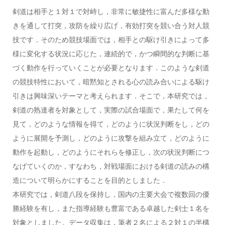
剣道は相手と１対１で対峙し，非常に敏捷性に富んだ多様な動
きを通して打突，攻防を繰り広げ，有効打突を競い合う対人競
技です．そのため競技場面では，相手との駆け引きによって多
様に変化する状況に応じた，連続的で，かつ瞬間的な判断に基
づく動作を行っていくことが必要となります．このような剣道
の競技特性において，暗黙知とされる心の読み合いによる駆け
引きは興味深いテーマと考えられます．そこで，本研究では，
剣道の熟達者を対象として，実際の試合場面で，果たして何を
見て，どのような情報を得て，どのように状況判断をし，どの
ように展開を予測し，どのように攻撃を組み立て，どのように
動作を起動し，どのようにそれらを修正し，次の状況判断につ
なげていくのか，すなわち，対戦場面における剣道の読みの構
造について明らかにすることを目的としました．
本研究では，剣道八段を保持し，国内の主要大会で複数回の優
勝経験を有し，また指導経験も豊富である卓越した剣士１名を
対象としました。データ収集は，筆者２名による２対１の半構