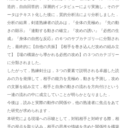
造的，自由回答的，深層的インタビューにより実施し，そのデ
ータはテキスト化した後に，質的分析法により分析しました．
分析の結果，剣道熟練者の読みは，『全体の見極め』『先の動
きの顕示』『連動する動きの確立』『攻めの誘い』『必然の生
成』『身体の自然な反応』の６つのサブカテゴリ―に分類され
た，最終的に【自他の共振】【相手を巻き込んだ攻めの組み立
て】【場の構築から導かれる必然の攻め】の３つのカテゴリー
に分類されました。
したがって，熟練剣士は，３つの要素で説明される卓越した読
みの力を発揮して，相手の能力を見極め，動きを予測し，攻め
の文脈を組み立て，相手と自身の動きの流れを方向付けという
一連の流れの中に成立していことが明らかとなりました．
今後は，読みと実際の動作の関係や，他の熟達者に焦点をあて
た研究が求められます．
本研究による現場への示唆として，対戦相手と対峙する際，相
手の視点を取り込み，相手の思考や情緒を含めた関係性を構築