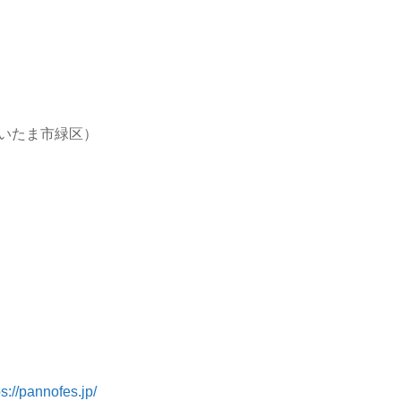
）
いたま市緑区）
ps://pannofes.jp/