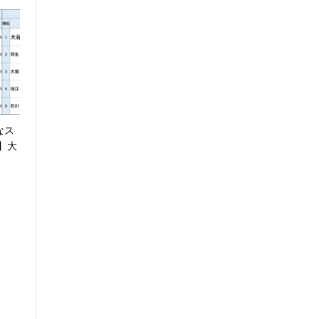
なス
】大