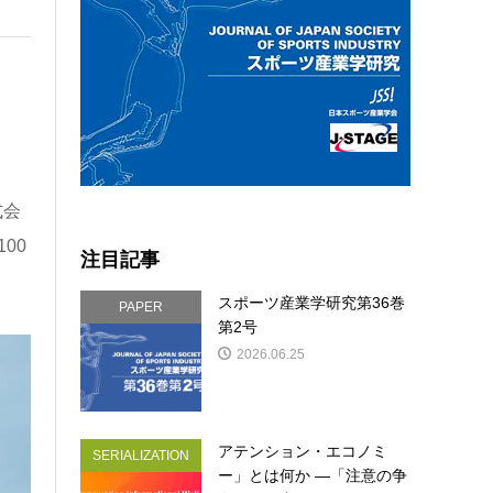
式会
00
注目記事
スポーツ産業学研究第36巻
PAPER
第2号
2026.06.25
アテンション・エコノミ
SERIALIZATION
ー」とは何か ―「注意の争